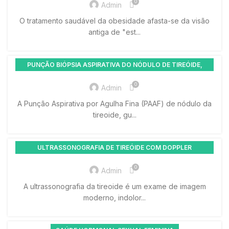
0
Admin
O tratamento saudável da obesidade afasta-se da visão
antiga de "est...
PUNÇÃO BIÓPSIA ASPIRATIVA DO NÓDULO DE TIREÓIDE,
COM AGULHA FINA GUIADA POR ULTRASSONOGRAFIA-
0
Admin
PAAF
A Punção Aspirativa por Agulha Fina (PAAF) de nódulo da
tireoide, gu...
ULTRASSONOGRAFIA DE TIREÓIDE COM DOPPLER
COLORIDO
0
Admin
A ultrassonografia da tireoide é um exame de imagem
moderno, indolor...